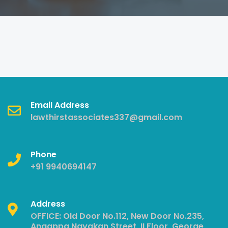
Email Address
lawthirstassociates337@gmail.com
Phone
+91 9940694147
Address
OFFICE: Old Door No.112, New Door No.235,
Angappa Nayakan Street, II Floor, George