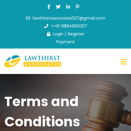
lawthirstassociates337@gmail.com
Home
++91 9884800337
About
Login
/
Register
Us
Payment
What
we
do
FAQ
News
&
Terms and
Blog
Contact
Us
Conditions